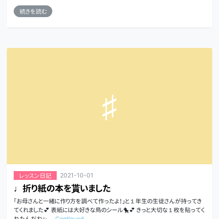
続きを読む
2021-10-01
レッスン日記
♩折り紙の本を貰いました
「お母さんと一緒に作り方を調べて作ったよ！」と１年生の生徒さんが持ってき
てくれました💕 表紙には大好きな鳥のシール🐤💕 きっと大切な１枚を貼ってく
れたんだね✨ …
Continued