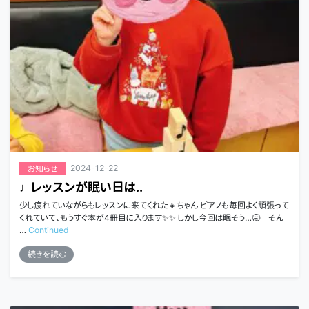
2024-12-22
お知らせ
♩レッスンが眠い日は..
少し疲れていながらもレッスンに来てくれた👧ちゃん ピアノも毎回よく頑張って
くれていて、もうすぐ本が4冊目に入ります✨✨ しかし今回は眠そう…🥱 そん
…
Continued
続きを読む